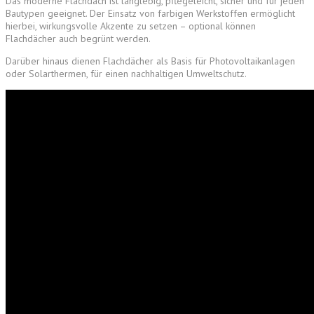
Das moderne Flachdach ist langlebig, pflegeleicht, sicher und für jeden
Bautypen geeignet. Der Einsatz von farbigen Werkstoffen ermöglicht
hierbei, wirkungsvolle Akzente zu setzen – optional können
Flachdächer auch begrünt werden.
Darüber hinaus dienen Flachdächer als Basis für Photovoltaikanlagen
oder Solarthermen, für einen nachhaltigen Umweltschutz.