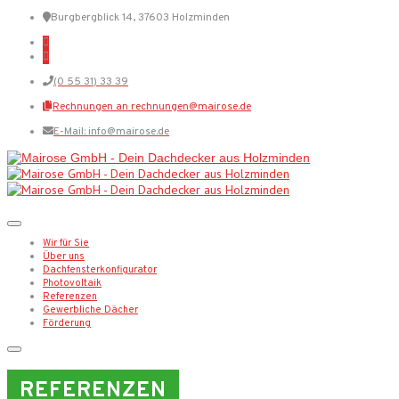
Burgbergblick 14, 37603 Holzminden
(0 55 31) 33 39
Rechnungen an rechnungen@mairose.de
E-Mail: info@mairose.de
Wir für Sie
Über uns
Dachfensterkonfigurator
Photovoltaik
Referenzen
Gewerbliche Dächer
Förderung
REFERENZEN