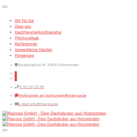
Wir für Sie
Über uns
Dachfensterkonfigurator
Photovoltaik
Referenzen
Gewerbliche Dächer
Förderung
Burgbergblick 14, 37603 Holzminden
(0 55 31) 33 39
Rechnungen an rechnungen@mairose.de
E-Mail: info@mairose.de