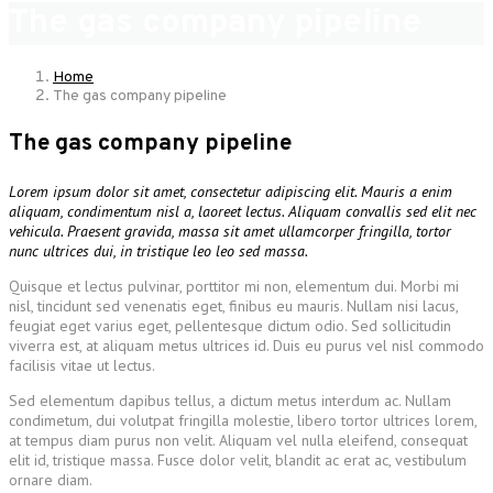
The gas company pipeline
Home
The gas company pipeline
The gas company pipeline
Lorem ipsum dolor sit amet, consectetur adipiscing elit. Mauris a enim
aliquam, condimentum nisl a, laoreet lectus. Aliquam convallis sed elit nec
vehicula. Praesent gravida, massa sit amet ullamcorper fringilla, tortor
nunc ultrices dui, in tristique leo leo sed massa.
Quisque et lectus pulvinar, porttitor mi non, elementum dui. Morbi mi
nisl, tincidunt sed venenatis eget, finibus eu mauris. Nullam nisi lacus,
feugiat eget varius eget, pellentesque dictum odio. Sed sollicitudin
viverra est, at aliquam metus ultrices id. Duis eu purus vel nisl commodo
facilisis vitae ut lectus.
Sed elementum dapibus tellus, a dictum metus interdum ac. Nullam
condimetum, dui volutpat fringilla molestie, libero tortor ultrices lorem,
at tempus diam purus non velit. Aliquam vel nulla eleifend, consequat
elit id, tristique massa. Fusce dolor velit, blandit ac erat ac, vestibulum
ornare diam.