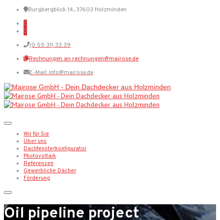
Burgbergblick 14, 37603 Holzminden
(0 55 31) 33 39
Rechnungen an rechnungen@mairose.de
E-Mail: info@mairose.de
Wir für Sie
Über uns
Dachfensterkonfigurator
Photovoltaik
Referenzen
Gewerbliche Dächer
Förderung
Oil pipeline project