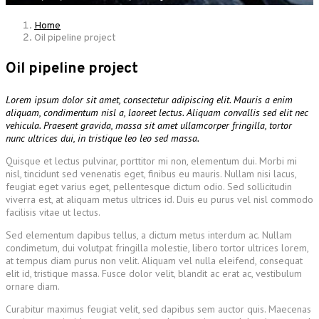
Home
Oil pipeline project
Oil pipeline project
Lorem ipsum dolor sit amet, consectetur adipiscing elit. Mauris a enim
aliquam, condimentum nisl a, laoreet lectus. Aliquam convallis sed elit nec
vehicula. Praesent gravida, massa sit amet ullamcorper fringilla, tortor
nunc ultrices dui, in tristique leo leo sed massa.
Quisque et lectus pulvinar, porttitor mi non, elementum dui. Morbi mi
nisl, tincidunt sed venenatis eget, finibus eu mauris. Nullam nisi lacus,
feugiat eget varius eget, pellentesque dictum odio. Sed sollicitudin
viverra est, at aliquam metus ultrices id. Duis eu purus vel nisl commodo
facilisis vitae ut lectus.
Sed elementum dapibus tellus, a dictum metus interdum ac. Nullam
condimetum, dui volutpat fringilla molestie, libero tortor ultrices lorem,
at tempus diam purus non velit. Aliquam vel nulla eleifend, consequat
elit id, tristique massa. Fusce dolor velit, blandit ac erat ac, vestibulum
ornare diam.
Curabitur maximus feugiat velit, sed dapibus sem auctor quis. Maecenas