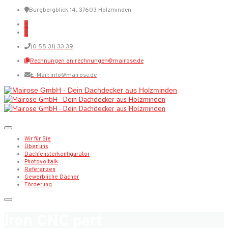
Burgbergblick 14, 37603 Holzminden
(0 55 31) 33 39
Rechnungen an rechnungen@mairose.de
E-Mail: info@mairose.de
Wir für Sie
Über uns
Dachfensterkonfigurator
Photovoltaik
Referenzen
Gewerbliche Dächer
Förderung
Iron CNC part