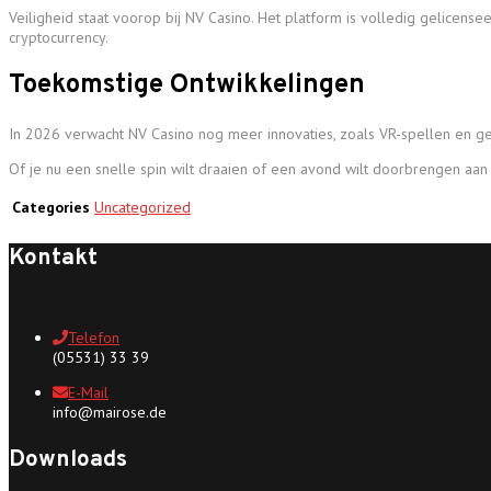
Veiligheid staat voorop bij NV Casino. Het platform is volledig gelice
cryptocurrency.
Toekomstige Ontwikkelingen
In 2026 verwacht NV Casino nog meer innovaties, zoals VR-spellen en ge
Of je nu een snelle spin wilt draaien of een avond wilt doorbrengen aan 
Categories
Uncategorized
Kontakt
Telefon
(05531) 33 39
E-Mail
info@mairose.de
Downloads