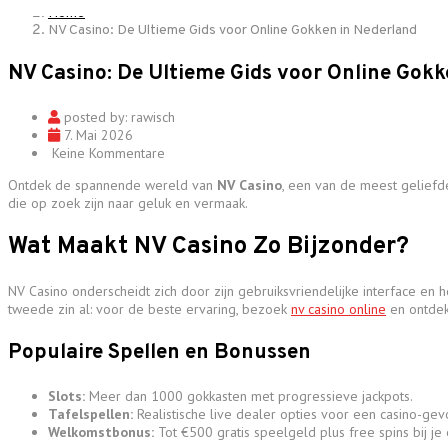
Home
NV Casino: De Ultieme Gids voor Online Gokken in Nederland
NV Casino: De Ultieme Gids voor Online Gokk
posted by:
rawisch
7. Mai 2026
Keine Kommentare
Ontdek de spannende wereld van
NV Casino
, een van de meest geliefd
die op zoek zijn naar geluk en vermaak.
Wat Maakt NV Casino Zo Bijzonder?
NV Casino onderscheidt zich door zijn gebruiksvriendelijke interface en ho
tweede zin al: voor de beste ervaring, bezoek
nv casino online
en ontdek 
Populaire Spellen en Bonussen
Slots:
Meer dan 1000 gokkasten met progressieve jackpots.
Tafelspellen:
Realistische live dealer opties voor een casino-gevo
Welkomstbonus:
Tot €500 gratis speelgeld plus free spins bij je 