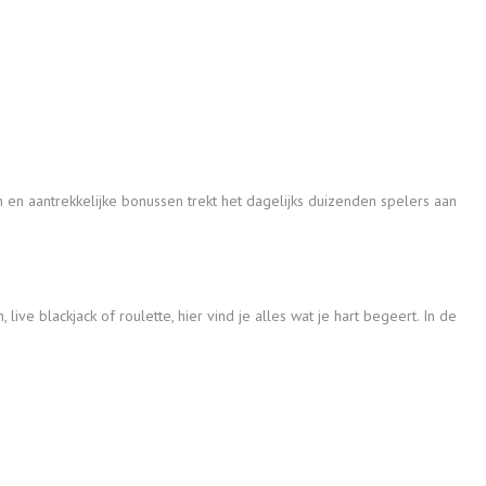
en aantrekkelijke bonussen trekt het dagelijks duizenden spelers aan
ive blackjack of roulette, hier vind je alles wat je hart begeert. In de