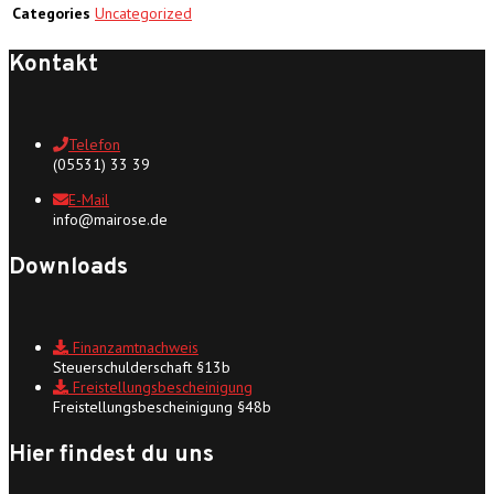
Categories
Uncategorized
Kontakt
Telefon
(05531) 33 39
E-Mail
info@mairose.de
Downloads
Finanzamtnachweis
Steuerschulderschaft §13b
Freistellungsbescheinigung
Freistellungsbescheinigung §48b
Hier findest du uns