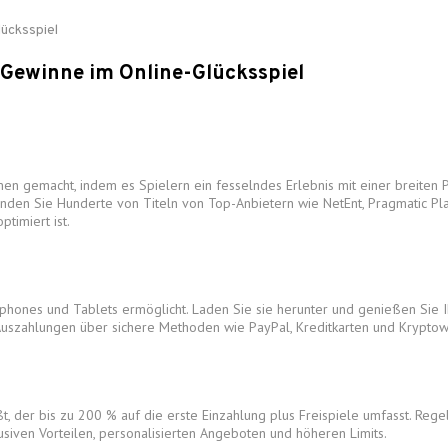
ücksspiel
 Gewinne im Online-Glücksspiel
en gemacht, indem es Spielern ein fesselndes Erlebnis mit einer breiten Pa
inden Sie Hunderte von Titeln von Top-Anbietern wie NetEnt, Pragmatic Play
timiert ist.
rtphones und Tablets ermöglicht. Laden Sie sie herunter und genießen Sie I
 Auszahlungen über sichere Methoden wie PayPal, Kreditkarten und Krypto
der bis zu 200 % auf die erste Einzahlung plus Freispiele umfasst. Re
iven Vorteilen, personalisierten Angeboten und höheren Limits.