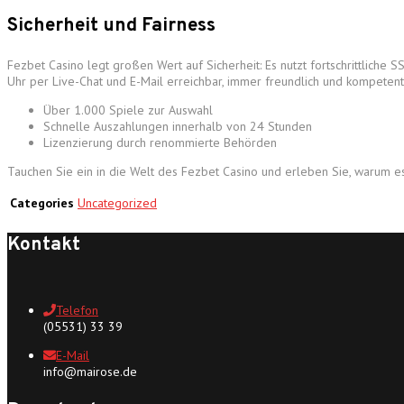
Sicherheit und Fairness
Fezbet Casino legt großen Wert auf Sicherheit: Es nutzt fortschrittliche
Uhr per Live-Chat und E-Mail erreichbar, immer freundlich und kompetent
Über 1.000 Spiele zur Auswahl
Schnelle Auszahlungen innerhalb von 24 Stunden
Lizenzierung durch renommierte Behörden
Tauchen Sie ein in die Welt des Fezbet Casino und erleben Sie, warum es 
Categories
Uncategorized
Kontakt
Telefon
(05531) 33 39
E-Mail
info@mairose.de