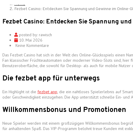
Home
Fezbet Casino: Entdecken Sie Spannung und Gewinne im Online-Gl
Fezbet Casino: Entdecken Sie Spannung und
posted by:
rawisch
10. Mai 2026
Keine Kommentare
Das Fezbet Casino hat sich in der Welt des Online-Glücksspiels einen Nam
Fan klassischer Früchteautomaten oder moderner Video-Slots sind, hier f
Benutzeroberfläche, die sowohl für Desktop- als auch für mobile Nutzer op
Die fezbet app für unterwegs
Ein Highlight ist die
fezbet app
, die ein nahtloses Spielerlebnis auf Sma
oder Geschwindigkeit einzugehen. Die App unterstützt schnelle Ein- und
Willkommensbonus und Promotionen
Neue Spieler werden mit einem großzügigen Willkommensbonus begrüßt, 
für anhaltenden Spaß. Das VIP-Programm belohnt treue Kunden mit exklus