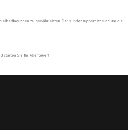
re Spielbedingungen zu gewährleisten. Der Kundensupport ist rund um die
d starten Sie Ihr Abenteuer!