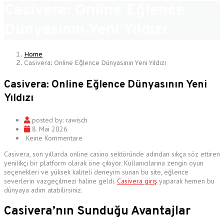
Casivera: Online Eğlence
Dünyasının Yeni Yıldızı
Home
Casivera: Online Eğlence Dünyasının Yeni Yıldızı
Casivera: Online Eğlence Dünyasının Yeni
Yıldızı
posted by:
rawisch
8. Mai 2026
Keine Kommentare
Casivera, son yıllarda online casino sektöründe adından sıkça söz ettiren
yenilikçi bir platform olarak öne çıkıyor. Kullanıcılarına zengin oyun
seçenekleri ve yüksek kaliteli deneyim sunan bu site, eğlence
severlerin vazgeçilmezi haline geldi.
Casivera giriş
yaparak hemen bu
dünyaya adım atabilirsiniz.
Casivera’nın Sunduğu Avantajlar