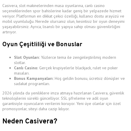
Casivera, slot makinelerinden masa oyunlarına, canlı casino
seçeneklerinden spor bahislerine kadar geniş bir yelpazede hizmet
veriyor. Platformun en dikkat çekici özelliği, kullanıcı dostu arayüzü ve
mobil uyumluluğu. Nerede olursanız olun, kesintisiz bir oyun deneyimi
yaşayabilirsiniz. Ayrıca, lisanslı bir yapıya sahip olması güvenilirliğini
artırıyor.
Oyun Çeşitliliği ve Bonuslar
Slot Oyunları:
Yüzlerce tema ile zenginleştirilmiş modern
slotlar.
Canlı Casino:
Gerçek krupiyelerle blackjack, rulet ve poker
masaları.
Bonus Kampanyaları:
Hoş geldin bonusu, ücretsiz dönüşler ve
sadakat programları.
2026 yılında da yeniliklere imza atmaya hazırlanan Casivera, güvenlik
teknolojilerini sürekli güncelliyor. SSL şifreleme ve adil oyun
garantisiyle oyuncuların verilerini koruyor. Yeni üye olanlar için özel
promosyonlar, siteyi daha cazip kılıyor.
Neden Casivera?