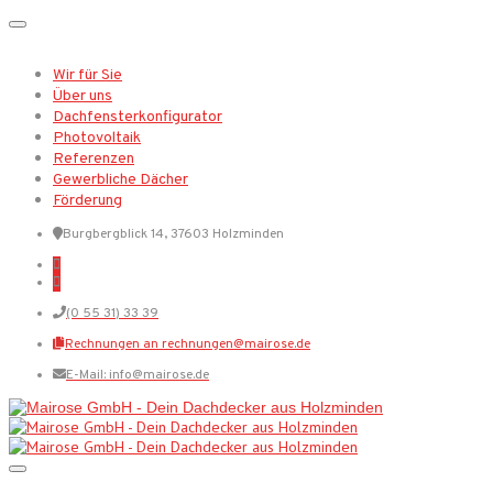
Wir für Sie
Über uns
Dachfensterkonfigurator
Photovoltaik
Referenzen
Gewerbliche Dächer
Förderung
Burgbergblick 14, 37603 Holzminden
(0 55 31) 33 39
Rechnungen an rechnungen@mairose.de
E-Mail: info@mairose.de