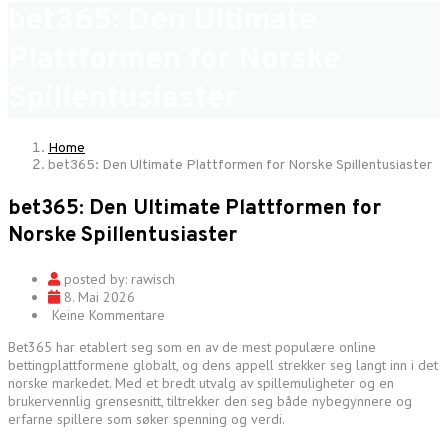
bet365: Den Ultimate
Plattformen for Norske
Spillentusiaster
Home
bet365: Den Ultimate Plattformen for Norske Spillentusiaster
bet365: Den Ultimate Plattformen for
Norske Spillentusiaster
posted by:
rawisch
8. Mai 2026
Keine Kommentare
Bet365 har etablert seg som en av de mest populære online
bettingplattformene globalt, og dens appell strekker seg langt inn i det
norske markedet. Med et bredt utvalg av spillemuligheter og en
brukervennlig grensesnitt, tiltrekker den seg både nybegynnere og
erfarne spillere som søker spenning og verdi.