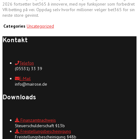
2026 fortsetter bet365 å innovere, med nye funksjoner som forbedret
VR-betting på vei. Oppdag selv hvorfor millioner velger bet365 for sin
neste store gevinst.
Categories
Uncategorized
Kontakt
Telefon
(05531) 33 39
E-Mail
info@mairose.de
Downloads
Finanzamtnachweis
Steuerschulderschaft §13b
Freistellungsbescheinigung
Freistellungsbescheinigung §48b