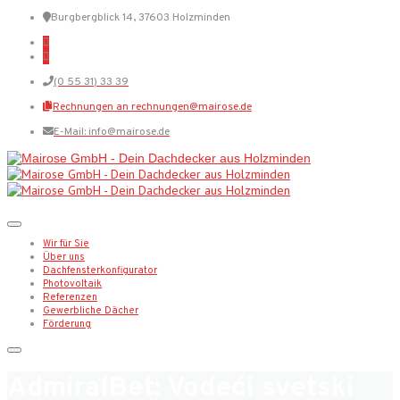
Burgbergblick 14, 37603 Holzminden
(0 55 31) 33 39
Rechnungen an rechnungen@mairose.de
E-Mail: info@mairose.de
Wir für Sie
Über uns
Dachfensterkonfigurator
Photovoltaik
Referenzen
Gewerbliche Dächer
Förderung
AdmiralBet: Vodeći svetski