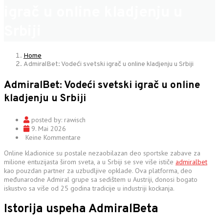
igrač u online kladjenju u
Srbiji
Home
AdmiralBet: Vodeći svetski igrač u online kladjenju u Srbiji
AdmiralBet: Vodeći svetski igrač u online
kladjenju u Srbiji
posted by:
rawisch
9. Mai 2026
Keine Kommentare
Online kladionice su postale nezaobilazan deo sportske zabave za
milione entuzijasta širom sveta, a u Srbiji se sve više ističe
admiralbet
kao pouzdan partner za uzbudljive opklade. Ova platforma, deo
međunarodne Admiral grupe sa sedištem u Austriji, donosi bogato
iskustvo sa više od 25 godina tradicije u industriji kockanja.
Istorija uspeha AdmiralBeta