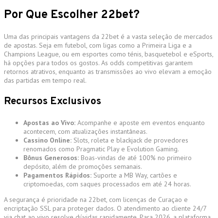
Por Que Escolher 22bet?
Uma das principais vantagens da 22bet é a vasta seleção de mercados
de apostas. Seja em futebol, com ligas como a Primeira Liga e a
Champions League, ou em esportes como ténis, basquetebol e eSports,
há opções para todos os gostos. As odds competitivas garantem
retornos atrativos, enquanto as transmissões ao vivo elevam a emoção
das partidas em tempo real.
Recursos Exclusivos
Apostas ao Vivo:
Acompanhe e aposte em eventos enquanto
acontecem, com atualizações instantâneas.
Cassino Online:
Slots, roleta e blackjack de provedores
renomados como Pragmatic Play e Evolution Gaming.
Bônus Generosos:
Boas-vindas de até 100% no primeiro
depósito, além de promoções semanais.
Pagamentos Rápidos:
Suporte a MB Way, cartões e
criptomoedas, com saques processados em até 24 horas.
A segurança é prioridade na 22bet, com licenças de Curaçao e
encriptação SSL para proteger dados. O atendimento ao cliente 24/7
via chat ao vivo resolve dúvidas rapidamente. Para 2026, a plataforma